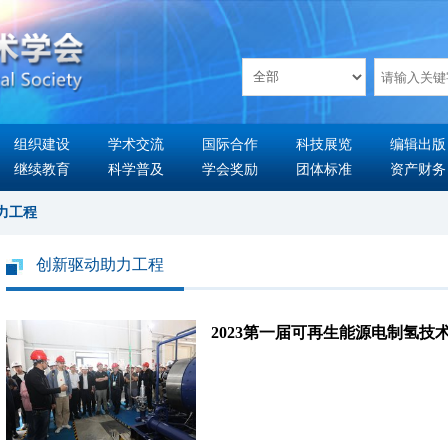
组织建设
学术交流
国际合作
科技展览
编辑出版
继续教育
科学普及
学会奖励
团体标准
资产财务
力工程
创新驱动助力工程
2023第一届可再生能源电制氢