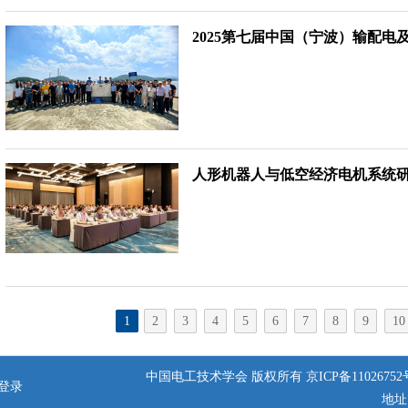
2025第七届中国（宁波）输配
人形机器人与低空经济电机系统
1
2
3
4
5
6
7
8
9
10
中国电工技术学会 版权所有
京ICP备11026752
登录
地址